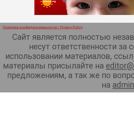
Политика конфиденциальности / Privacy Policy
Сайт является полностью неза
несут ответственности за 
использовании материалов, ссылк
материалы присылайте на
editor@
предложениям, а так же по воп
на
admin