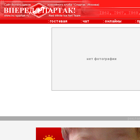
:
гостевая
:
чат
:
онлайны
:
п
нет фотографии
рекла