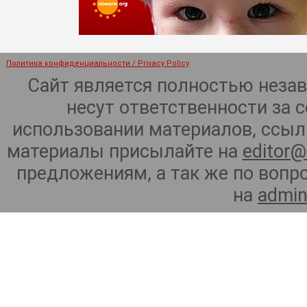
Политика конфиденциальности / Privacy Policy
Сайт является полностью неза
несут ответственности за 
использовании материалов, ссылк
материалы присылайте на
editor@
предложениям, а так же по воп
на
admin