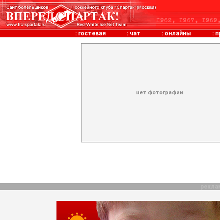
:
гостевая
:
чат
:
онлайны
:
п
нет фотографии
рекла