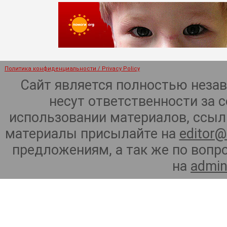
Политика конфиденциальности / Privacy Policy
Сайт является полностью неза
несут ответственности за 
использовании материалов, ссылк
материалы присылайте на
editor@
предложениям, а так же по воп
на
admin