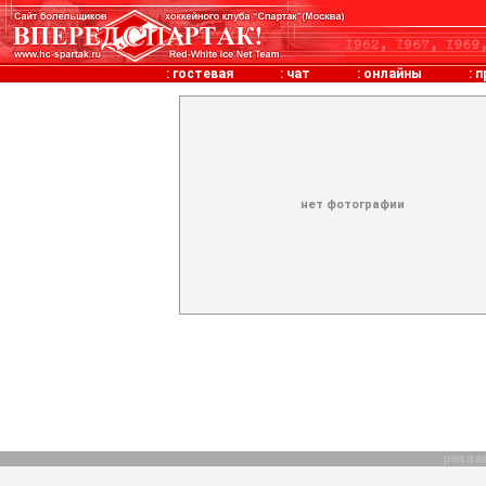
:
гостевая
:
чат
:
онлайны
:
п
нет фотографии
рекла