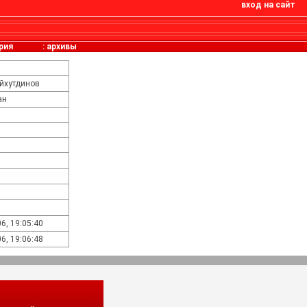
вход на сайт
рия
:
архивы
йхутдинов
ан
6, 19:05:40
6, 19:06:48