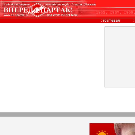
:
гостевая
: