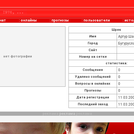
чат
:
онлайны
:
прогнозы
:
пользователи
:
исто
Шрек
Имя
Артур Ша
Город
Бугурусл
Сайт
нет фотографии
Номер на сетке
статистика:
Cообщения
0
Удалено сообщений
0
Вопросы в онлайнах
0
Прогнозы
0
Дата регистрации
11.03.200
Последний заход
11.03.200
реклама
реклама
реклама