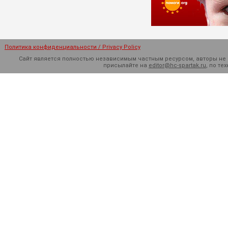
Политика конфиденциальности / Privacy Policy
Сайт является полностью независимым частным ресурсом, авторы не н
присылайте на
editor@hc-spartak.ru
, по т