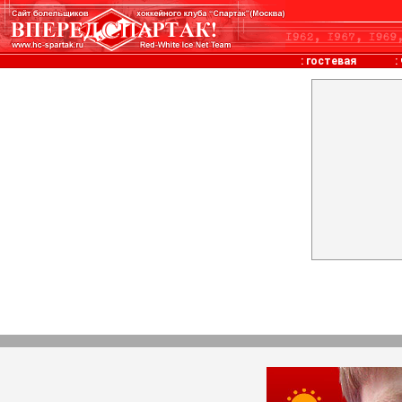
:
гостевая
: