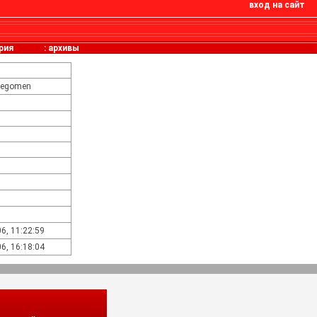
вход на сайт
рия
:
архивы
legomen
6, 11:22:59
6, 16:18:04