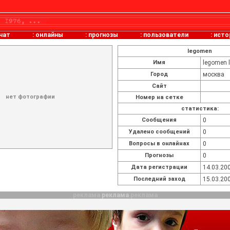
чат
:
онлайны
:
прогнозы
:
пользователи
:
исто
legomen
Имя
legomen 
Город
москва
Сайт
нет фотографии
Номер на сетке
статистика:
Cообщения
0
Удалено сообщений
0
Вопросы в онлайнах
0
Прогнозы
0
Дата регистрации
14.03.200
Последний заход
15.03.200
реклама
реклама
реклама