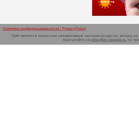
Политика конфиденциальности / Privacy Policy
Сайт является полностью независимым частным ресурсом, авторы не н
присылайте на
editor@hc-spartak.ru
, по т