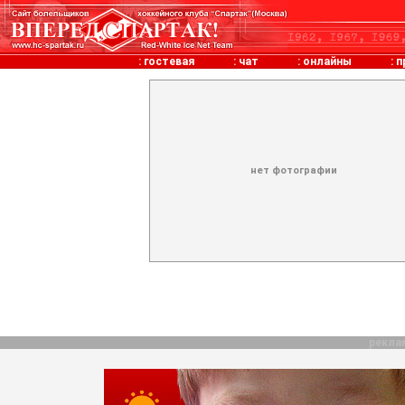
:
гостевая
:
чат
:
онлайны
:
п
нет фотографии
рекла