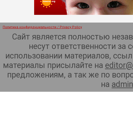
Политика конфиденциальности / Privacy Policy
Сайт является полностью неза
несут ответственности за 
использовании материалов, ссылк
материалы присылайте на
editor@
предложениям, а так же по воп
на
admin