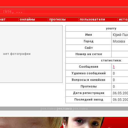
чат
:
онлайны
:
прогнозы
:
пользователи
:
исто
yourry
Имя
Юрий Пш
Город
Москва
Сайт
нет фотографии
Номер на сетке
статистика:
Cообщения
1
Удалено сообщений
0
Вопросы в онлайнах
0
Прогнозы
0
Дата регистрации
06.05.200
Последний заход
06.05.200
реклама
реклама
реклама