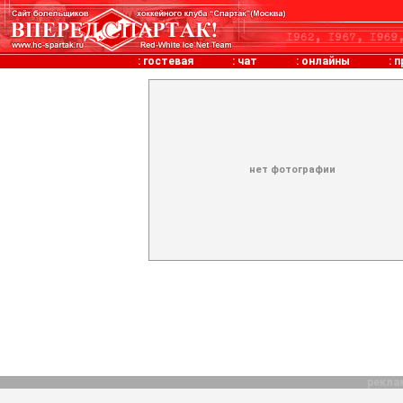
:
гостевая
:
чат
:
онлайны
:
п
нет фотографии
рекла