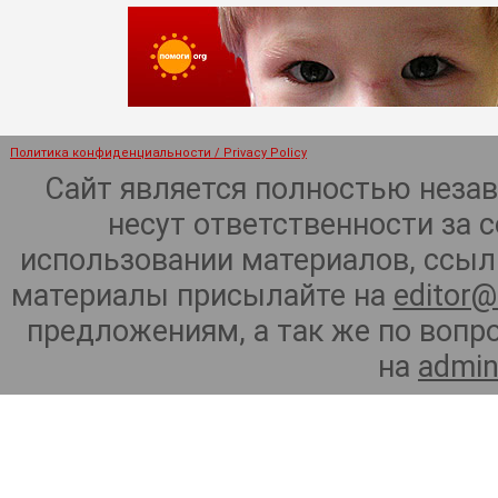
Политика конфиденциальности / Privacy Policy
Сайт является полностью неза
несут ответственности за 
использовании материалов, ссылк
материалы присылайте на
editor@
предложениям, а так же по воп
на
admin