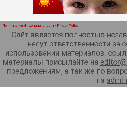
Политика конфиденциальности / Privacy Policy
Сайт является полностью неза
несут ответственности за 
использовании материалов, ссылк
материалы присылайте на
editor@
предложениям, а так же по воп
на
admin