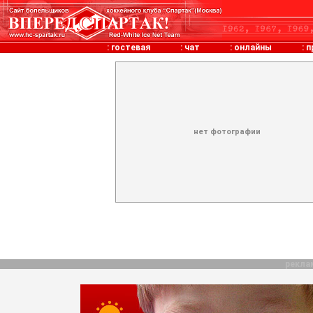
:
гостевая
:
чат
:
онлайны
:
п
нет фотографии
рекла