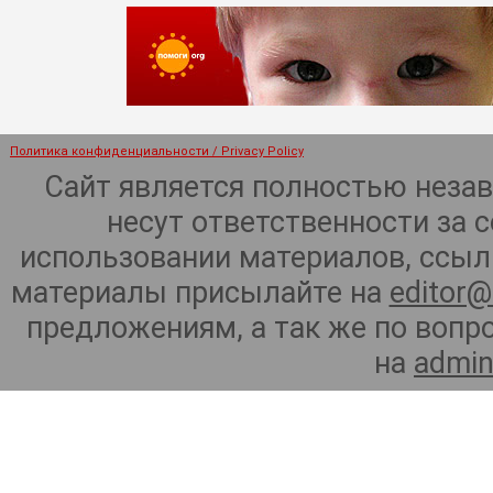
Политика конфиденциальности / Privacy Policy
Сайт является полностью неза
несут ответственности за 
использовании материалов, ссылк
материалы присылайте на
editor@
предложениям, а так же по воп
на
admin