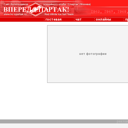
:
гостевая
:
чат
:
онлайны
:
п
нет фотографии
рекла