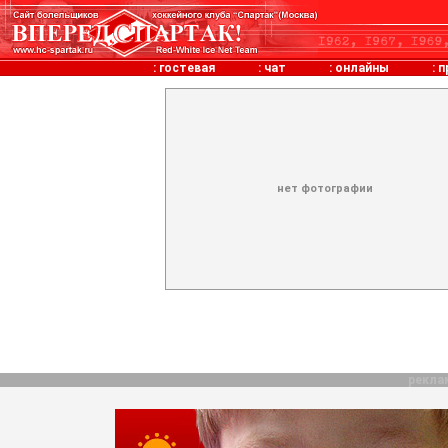
:
гостевая
:
чат
:
онлайны
:
п
нет фотографии
рекла