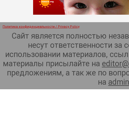
Политика конфиденциальности / Privacy Policy
Сайт является полностью неза
несут ответственности за 
использовании материалов, ссылк
материалы присылайте на
editor@
предложениям, а так же по воп
на
admin