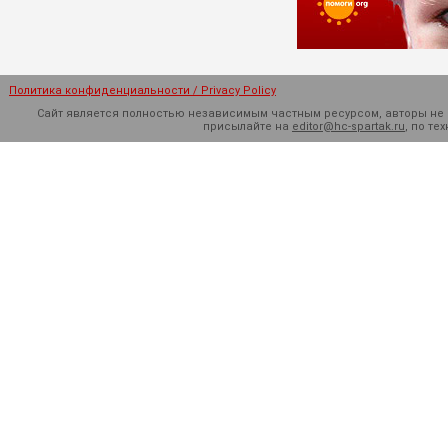
Политика конфиденциальности / Privacy Policy
Сайт является полностью независимым частным ресурсом, авторы не н
присылайте на
editor@hc-spartak.ru
, по т