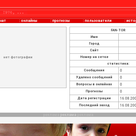
чат
:
онлайны
:
прогнозы
:
пользователи
:
исто
FAN-TOR
Имя
Город
Сайт
Номер на сетке
нет фотографии
статистика:
Cообщения
0
Удалено сообщений
0
Вопросы в онлайнах
0
Прогнозы
0
Дата регистрации
16.08.200
Последний заход
16.08.200
реклама
реклама
реклама