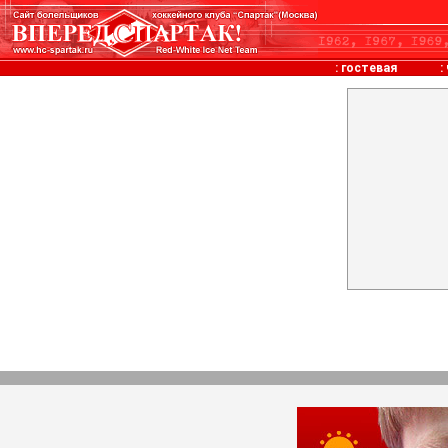
:
гостевая
: