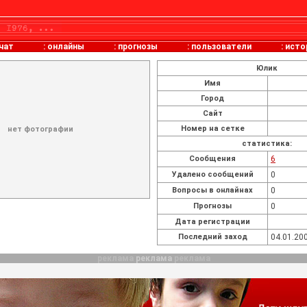
чат
:
онлайны
:
прогнозы
:
пользователи
:
исто
Юлик
Имя
Город
Сайт
Номер на сетке
нет фотографии
статистика:
Cообщения
6
Удалено сообщений
0
Вопросы в онлайнах
0
Прогнозы
0
Дата регистрации
Последний заход
04.01.200
реклама
реклама
реклама