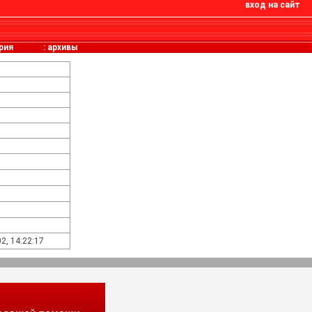
вход на сайт
рия
:
архивы
2, 14:22:17