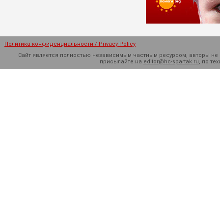
Политика конфиденциальности / Privacy Policy
Сайт является полностью независимым частным ресурсом, авторы не н
присылайте на
editor@hc-spartak.ru
, по т