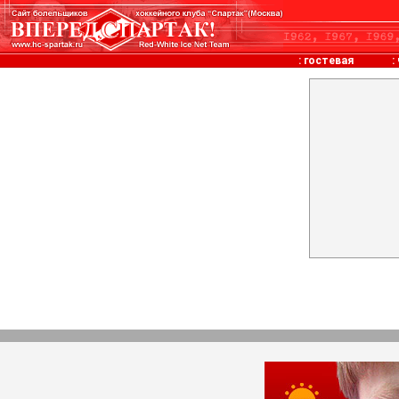
:
гостевая
: