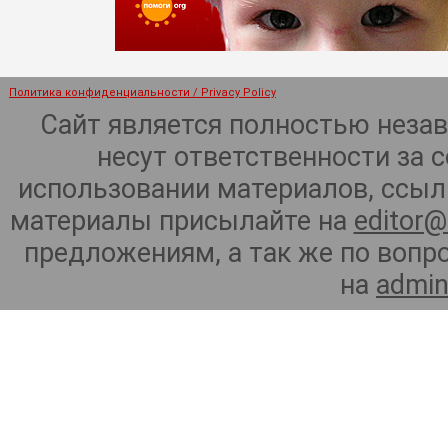
Политика конфиденциальности / Privacy Policy
Сайт является полностью неза
несут ответственности за 
использовании материалов, ссылк
материалы присылайте на
editor@
предложениям, а так же по воп
на
admin