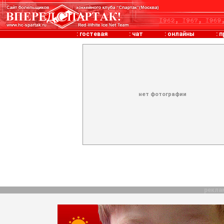
:
гостевая
:
чат
:
онлайны
:
п
нет фотографии
рекла