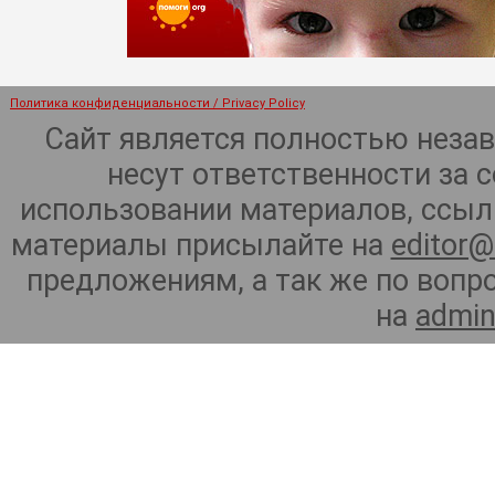
Политика конфиденциальности / Privacy Policy
Сайт является полностью неза
несут ответственности за 
использовании материалов, ссылк
материалы присылайте на
editor@
предложениям, а так же по воп
на
admin