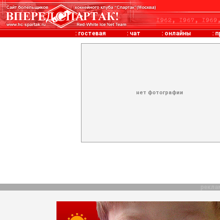
:
гостевая
:
чат
:
онлайны
:
п
нет фотографии
рекла