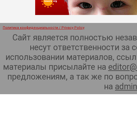
Политика конфиденциальности / Privacy Policy
Сайт является полностью неза
несут ответственности за 
использовании материалов, ссылк
материалы присылайте на
editor@
предложениям, а так же по воп
на
admin