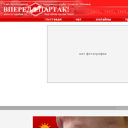
:
гостевая
:
чат
:
онлайны
:
п
нет фотографии
рекла