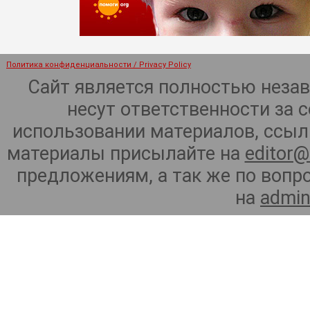
Политика конфиденциальности / Privacy Policy
Сайт является полностью неза
несут ответственности за 
использовании материалов, ссылк
материалы присылайте на
editor@
предложениям, а так же по воп
на
admin