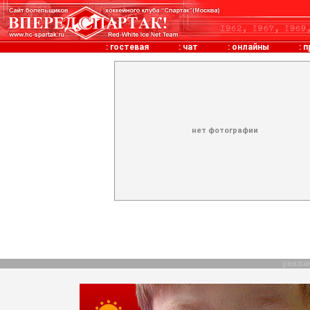
:
гостевая
:
чат
:
онлайны
:
п
нет фотографии
рекла