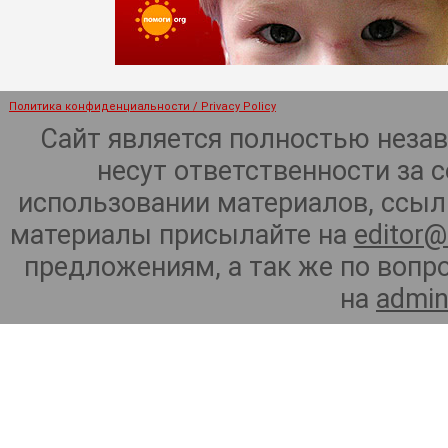
Политика конфиденциальности / Privacy Policy
Сайт является полностью неза
несут ответственности за 
использовании материалов, ссылк
материалы присылайте на
editor@
предложениям, а так же по воп
на
admin