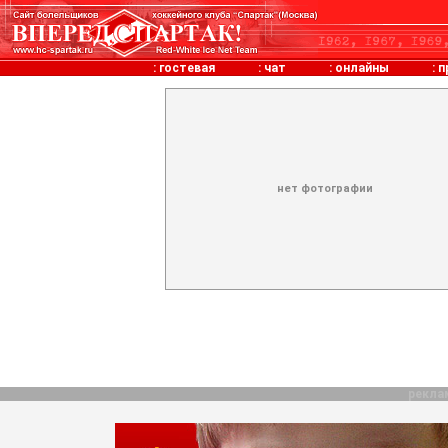
:
гостевая
:
чат
:
онлайны
:
п
нет фотографии
рекла