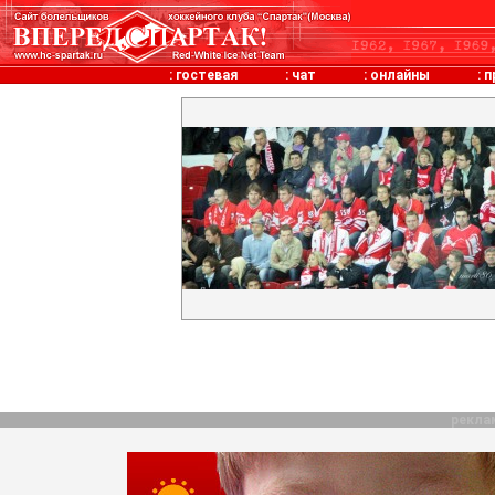
:
гостевая
:
чат
:
онлайны
:
п
рекла