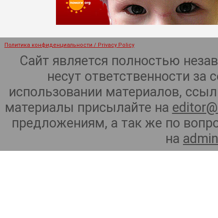
Политика конфиденциальности / Privacy Policy
Сайт является полностью неза
несут ответственности за 
использовании материалов, ссылк
материалы присылайте на
editor@
предложениям, а так же по воп
на
admin