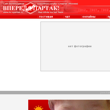
:
гостевая
:
чат
:
онлайны
:
п
нет фотографии
рекла