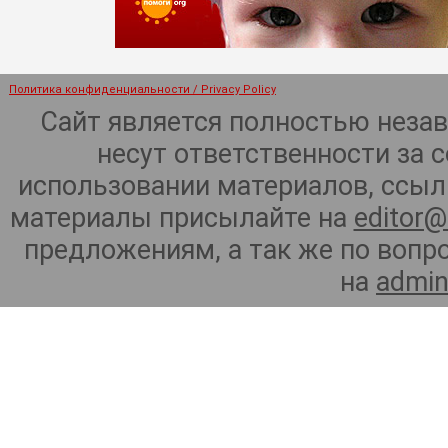
Политика конфиденциальности / Privacy Policy
Сайт является полностью неза
несут ответственности за 
использовании материалов, ссылк
материалы присылайте на
editor@
предложениям, а так же по воп
на
admin