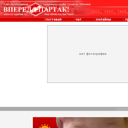
:
гостевая
:
чат
:
онлайны
:
п
нет фотографии
рекла