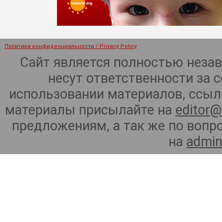
Политика конфиденциальности / Privacy Policy
Сайт является полностью неза
несут ответственности за 
использовании материалов, ссылк
материалы присылайте на
editor@
предложениям, а так же по воп
на
admin