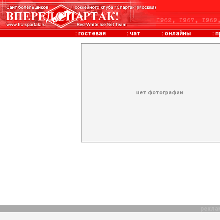
:
гостевая
:
чат
:
онлайны
:
п
нет фотографии
рекла