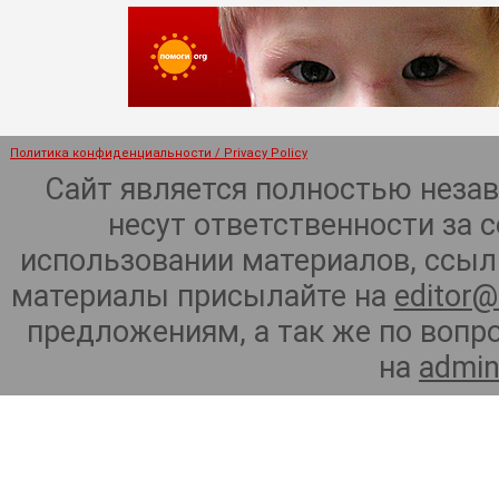
Политика конфиденциальности / Privacy Policy
Сайт является полностью неза
несут ответственности за 
использовании материалов, ссылк
материалы присылайте на
editor@
предложениям, а так же по воп
на
admin