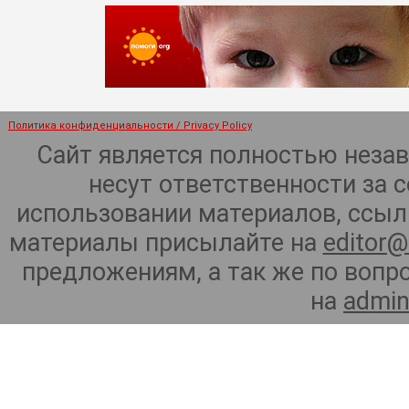
Политика конфиденциальности / Privacy Policy
Сайт является полностью неза
несут ответственности за 
использовании материалов, ссылк
материалы присылайте на
editor@
предложениям, а так же по воп
на
admin