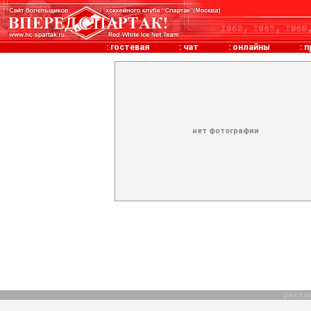
:
гостевая
:
чат
:
онлайны
:
п
нет фотографии
рекла