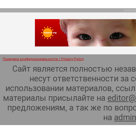
рекла
Политика конфиденциальности / Privacy Policy
Сайт является полностью неза
несут ответственности за 
использовании материалов, ссылк
материалы присылайте на
editor@
предложениям, а так же по воп
на
admin