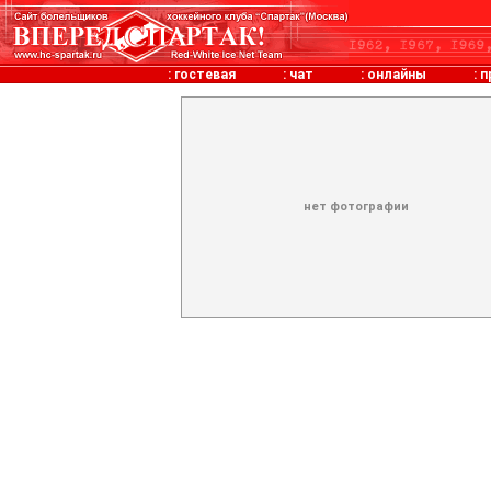
:
гостевая
:
чат
:
онлайны
:
п
нет фотографии