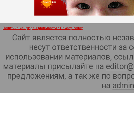
Политика конфиденциальности / Privacy Policy
Сайт является полностью неза
несут ответственности за 
использовании материалов, ссылк
материалы присылайте на
editor@
предложениям, а так же по воп
на
admin