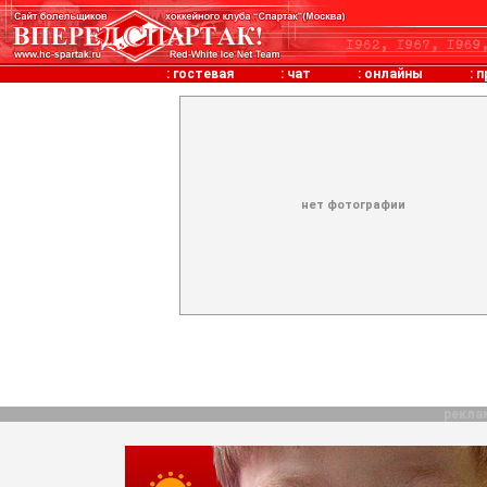
:
гостевая
:
чат
:
онлайны
:
п
нет фотографии
рекла