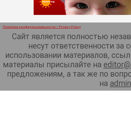
Политика конфиденциальности / Privacy Policy
Сайт является полностью неза
несут ответственности за 
использовании материалов, ссылк
материалы присылайте на
editor@
предложениям, а так же по воп
на
admin