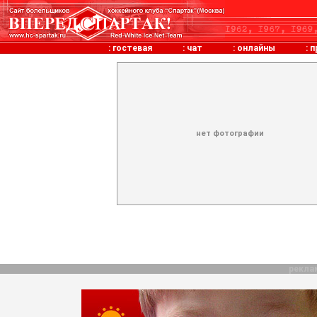
:
гостевая
:
чат
:
онлайны
:
п
нет фотографии
рекла