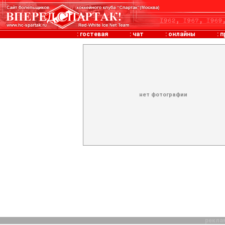
:
гостевая
:
чат
:
онлайны
:
п
нет фотографии
рекла