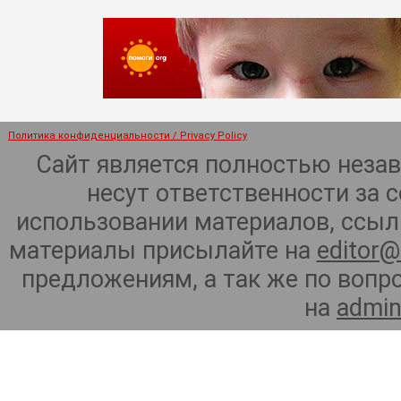
Политика конфиденциальности / Privacy Policy
Сайт является полностью неза
несут ответственности за 
использовании материалов, ссылк
материалы присылайте на
editor@
предложениям, а так же по воп
на
admin