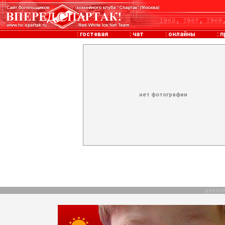
:
гостевая
:
чат
:
онлайны
:
п
нет фотографии
рекла