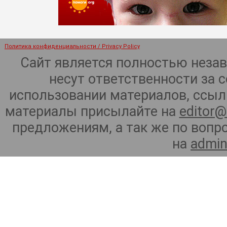
Политика конфиденциальности / Privacy Policy
Сайт является полностью неза
несут ответственности за 
использовании материалов, ссылк
материалы присылайте на
editor@
предложениям, а так же по воп
на
admin