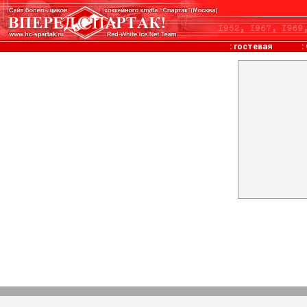
:
гостевая
: