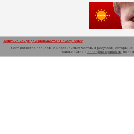
Политика конфиденциальности / Privacy Policy
Сайт является полностью независимым частным ресурсом, авторы не н
присылайте на
editor@hc-spartak.ru
, по т