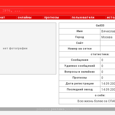
чат
:
онлайны
:
прогнозы
:
пользователи
:
исто
Gall33
Имя
Вячесла
Город
Москва
Сайт
нет фотографии
Номер на сетке
статистика:
Cообщения
0
Удалено сообщений
0
Вопросы в онлайнах
0
Прогнозы
0
Дата регистрации
14.09.200
Последний заход
14.09.200
о себе:
Всю жизнь болею за СП
реклама
реклама
реклама