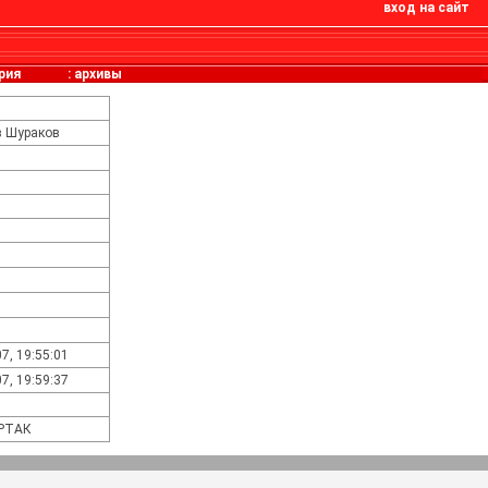
вход на сайт
рия
:
архивы
в Шураков
7, 19:55:01
7, 19:59:37
АРТАК