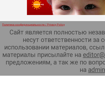
Политика конфиденциальности / Privacy Policy
Сайт является полностью неза
несут ответственности за 
использовании материалов, ссылк
материалы присылайте на
editor@
предложениям, а так же по воп
на
admin