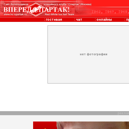
:
гостевая
:
чат
:
онлайны
:
п
нет фотографии
рекла