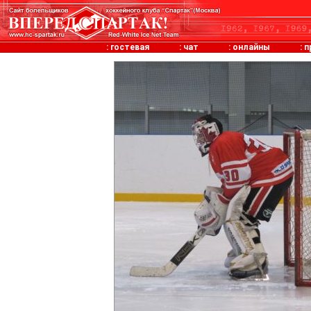
:
гостевая
:
чат
:
онлайны
:
п