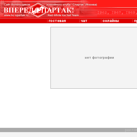
:
гостевая
:
чат
:
онлайны
:
п
нет фотографии
рекла