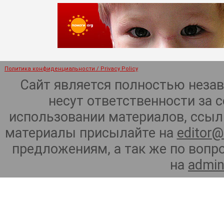
Политика конфиденциальности / Privacy Policy
Сайт является полностью неза
несут ответственности за 
использовании материалов, ссылк
материалы присылайте на
editor@
предложениям, а так же по воп
на
admin