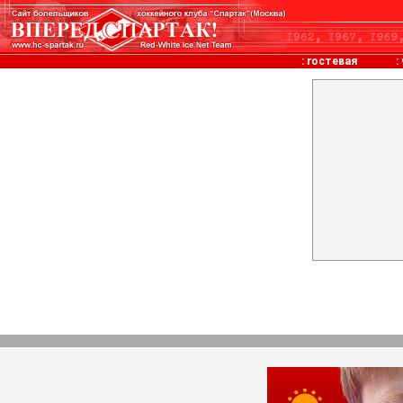
:
гостевая
: