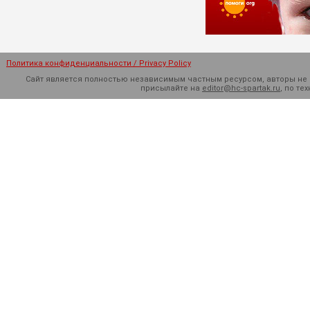
Политика конфиденциальности / Privacy Policy
Сайт является полностью независимым частным ресурсом, авторы не н
присылайте на
editor@hc-spartak.ru
, по т