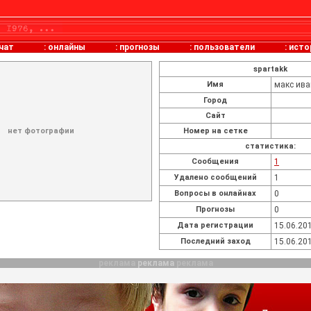
чат
:
онлайны
:
прогнозы
:
пользователи
:
исто
spartakk
Имя
макс ив
Город
Сайт
нет фотографии
Номер на сетке
статистика:
Cообщения
1
Удалено сообщений
1
Вопросы в онлайнах
0
Прогнозы
0
Дата регистрации
15.06.201
Последний заход
15.06.201
реклама
реклама
реклама