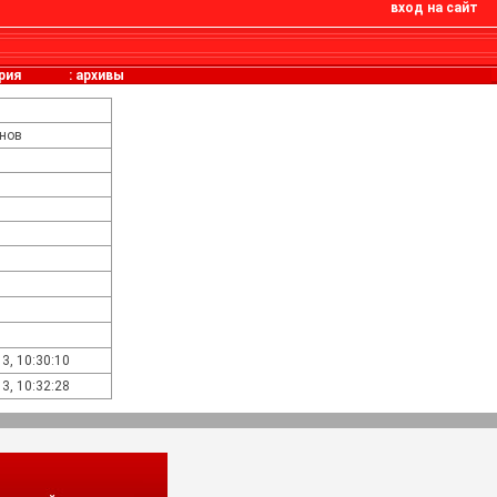
вход на сайт
рия
:
архивы
анов
3, 10:30:10
3, 10:32:28