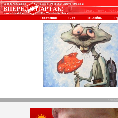
:
гостевая
:
чат
:
онлайны
:
п
рекла