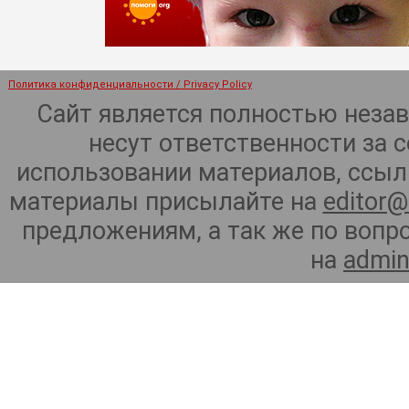
Политика конфиденциальности / Privacy Policy
Сайт является полностью неза
несут ответственности за 
использовании материалов, ссылк
материалы присылайте на
editor@
предложениям, а так же по воп
на
admin