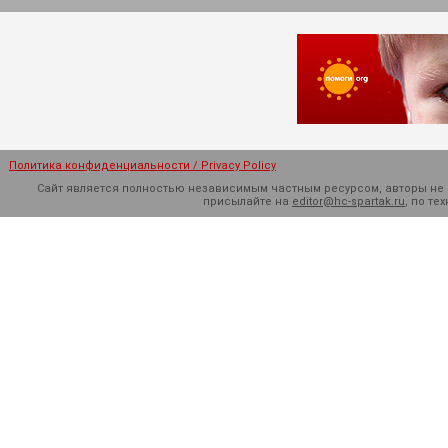
Политика конфиденциальности / Privacy Policy
Сайт является полностью независимым частным ресурсом, авторы не н
присылайте на
editor@hc-spartak.ru
, по т