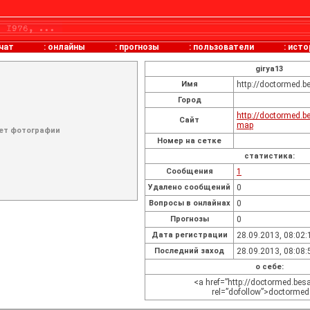
чат
:
онлайны
:
прогнозы
:
пользователи
:
исто
girya13
Имя
http://doctormed.
Город
http://doctormed.b
Сайт
map
ет фотографии
Номер на сетке
статистика:
Cообщения
1
Удалено сообщений
0
Вопросы в онлайнах
0
Прогнозы
0
Дата регистрации
28.09.2013, 08:02:
Последний заход
28.09.2013, 08:08:
о себе:
<a href=”http://doctormed.bes
rel=”dofollow”>doctorme