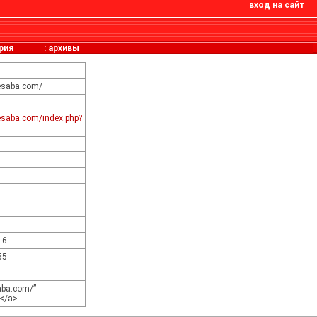
вход на сайт
рия
:
архивы
besaba.com/
esaba.com/index.php?
16
55
aba.com/”
d</a>