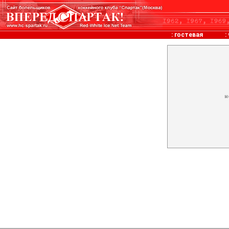
:
гостевая
:
н