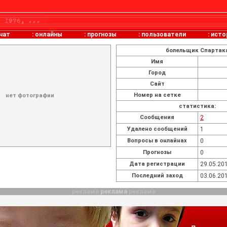
чат
:
онлайны
:
прогнозы
:
пользователи
:
исто
болельщик Спартак
Имя
Город
Сайт
Номер на сетке
нет фотографии
статистика:
Cообщения
2
Удалено сообщений
1
Вопросы в онлайнах
0
Прогнозы
0
Дата регистрации
29.05.201
Последний заход
03.06.201
реклама
реклама
реклама