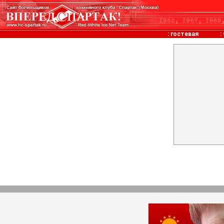
:
гостевая
: