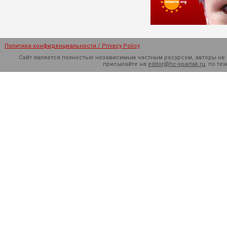
Политика конфиденциальности / Privacy Policy
Сайт является полностью независимым частным ресурсом, авторы не н
присылайте на
editor@hc-spartak.ru
, по т