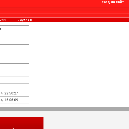
вход на сайт
рия
:
архивы
а
4, 22:50:27
4, 16:06:09