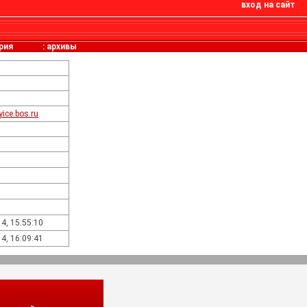
вход на сайт
рия
:
архивы
tyice.bos.ru
4, 15:55:10
4, 16:09:41