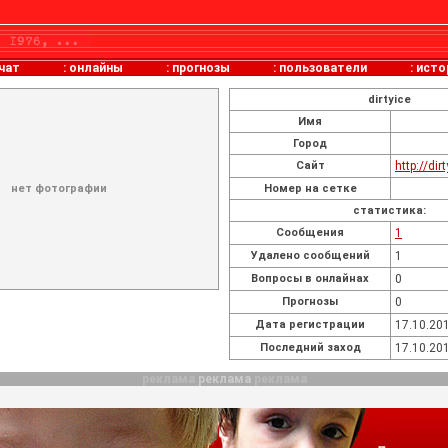
чат
:
онлайны
:
прогнозы
:
пользователи
:
исто
dirtyice
Имя
Город
Сайт
http://dir
нет фотографии
Номер на сетке
статистика:
Cообщения
1
Удалено сообщений
1
Вопросы в онлайнах
0
Прогнозы
0
Дата регистрации
17.10.201
Последний заход
17.10.201
реклама
реклама
реклама