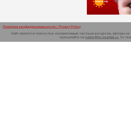
Политика конфиденциальности / Privacy Policy
Сайт является полностью независимым частным ресурсом, авторы не н
присылайте на
editor@hc-spartak.ru
, по т