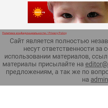
Политика конфиденциальности / Privacy Policy
Сайт является полностью неза
несут ответственности за 
использовании материалов, ссылк
материалы присылайте на
editor@
предложениям, а так же по воп
на
admin