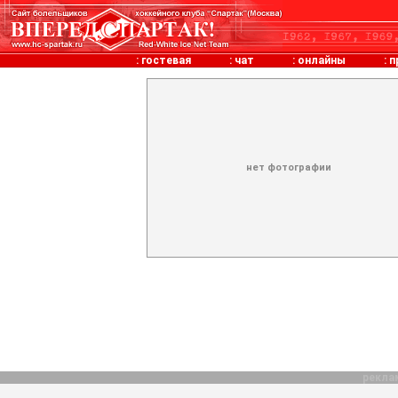
:
гостевая
:
чат
:
онлайны
:
п
нет фотографии
рекла