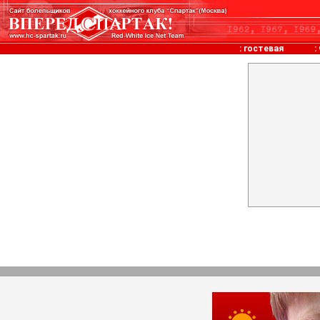
:
гостевая
: