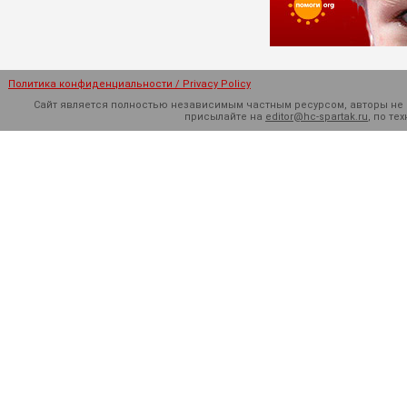
Политика конфиденциальности / Privacy Policy
Сайт является полностью независимым частным ресурсом, авторы не н
присылайте на
editor@hc-spartak.ru
, по т