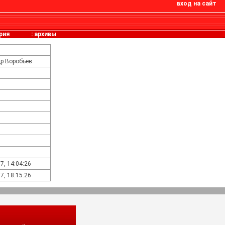
вход на сайт
рия
:
архивы
р Воробьёв
7, 14:04:26
7, 18:15:26