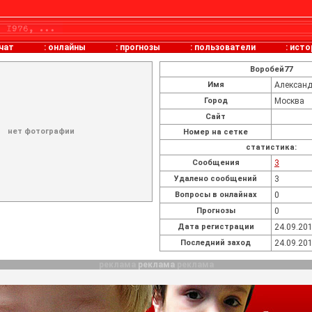
чат
:
онлайны
:
прогнозы
:
пользователи
:
исто
Воробей77
Имя
Александ
Город
Москва
Сайт
нет фотографии
Номер на сетке
статистика:
Cообщения
3
Удалено сообщений
3
Вопросы в онлайнах
0
Прогнозы
0
Дата регистрации
24.09.201
Последний заход
24.09.201
реклама
реклама
реклама