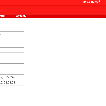
вход на сайт
рия
:
архивы
ы
17, 02:22:46
20, 02:08:58