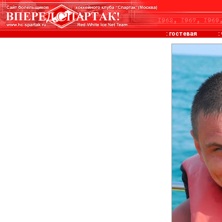
:
гостевая
: