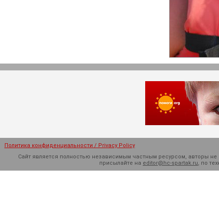
Политика конфиденциальности / Privacy Policy
Сайт является полностью независимым частным ресурсом, авторы не н
присылайте на
editor@hc-spartak.ru
, по т