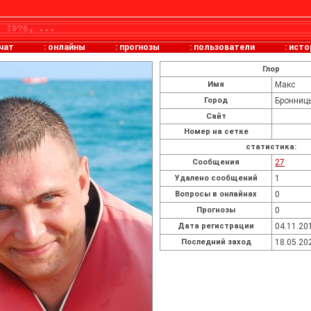
чат
:
онлайны
:
прогнозы
:
пользователи
:
исто
Глор
Имя
Макс
Город
Бронниц
Сайт
Номер на сетке
статистика:
Cообщения
27
Удалено сообщений
1
Вопросы в онлайнах
0
Прогнозы
0
Дата регистрации
04.11.20
Последний заход
18.05.20