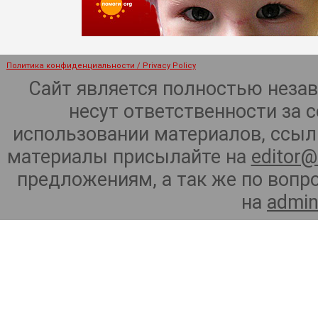
Политика конфиденциальности / Privacy Policy
Сайт является полностью неза
несут ответственности за 
использовании материалов, ссылк
материалы присылайте на
editor@
предложениям, а так же по воп
на
admin