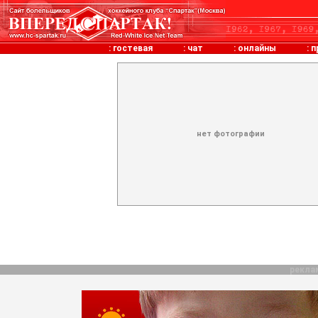
:
гостевая
:
чат
:
онлайны
:
п
нет фотографии
рекла