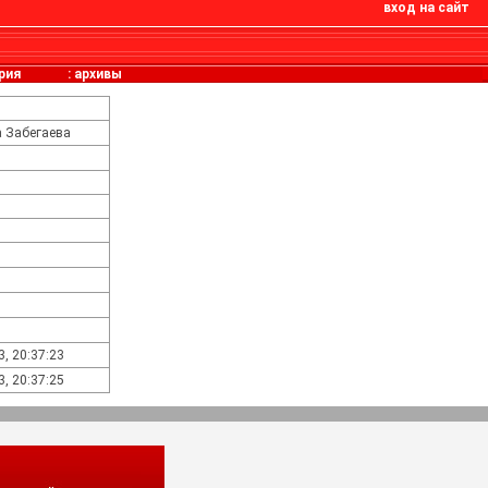
вход на сайт
рия
:
архивы
а Забегаева
3, 20:37:23
3, 20:37:25