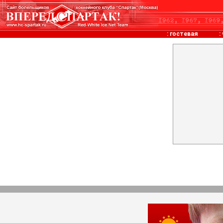
:
гостевая
: