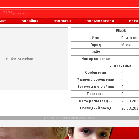
чат
:
онлайны
:
прогнозы
:
пользователи
:
исто
Eliz28
Имя
Елизавет
Город
Москва
Сайт
нет фотографии
Номер на сетке
статистика:
Cообщения
0
Удалено сообщений
0
Вопросы в онлайнах
0
Прогнозы
0
Дата регистрации
26.03.202
Последний заход
26.03.202
реклама
реклама
реклама