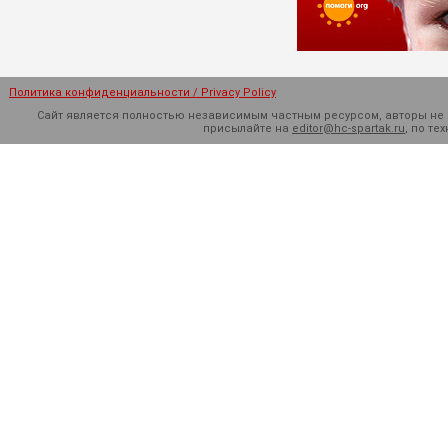
Политика конфиденциальности / Privacy Policy
Сайт является полностью независимым частным ресурсом, авторы не н
присылайте на
editor@hc-spartak.ru
, по т