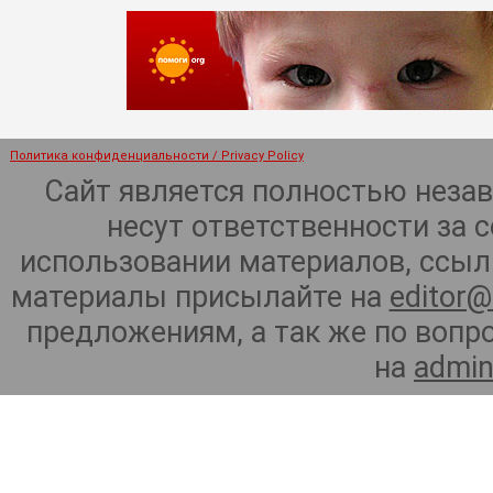
Политика конфиденциальности / Privacy Policy
Сайт является полностью неза
несут ответственности за 
использовании материалов, ссылк
материалы присылайте на
editor@
предложениям, а так же по воп
на
admin