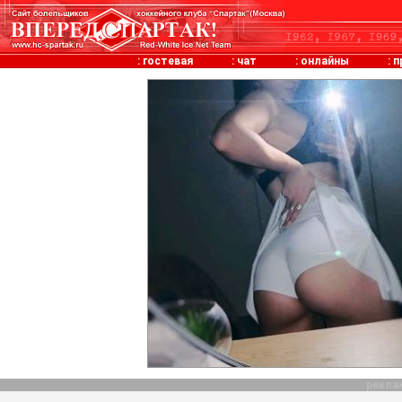
:
гостевая
:
чат
:
онлайны
:
п
рекла