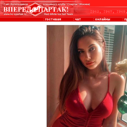
:
гостевая
:
чат
:
онлайны
:
п