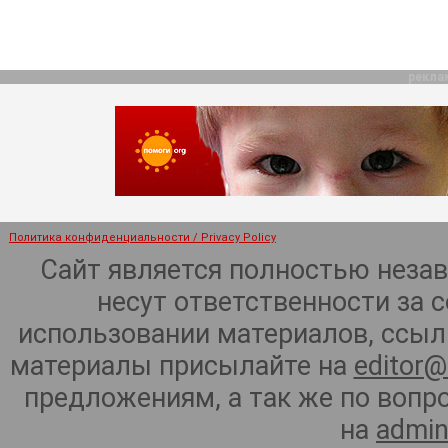
рекла
Политика конфиденциальности / Privacy Policy
Сайт является полностью неза
несут ответственности за 
использовании материалов, ссылк
материалы присылайте на
editor@
предложениям, а так же по воп
на
admin