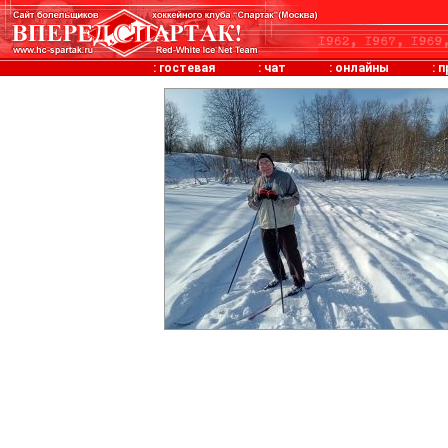
:
гостевая
:
чат
:
онлайны
:
п