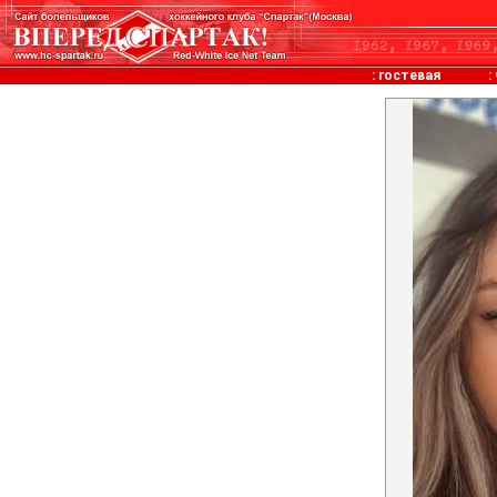
:
гостевая
: