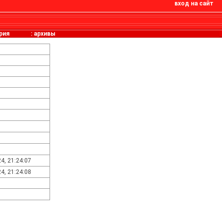
вход на сайт
рия
:
архивы
4, 21:24:07
4, 21:24:08