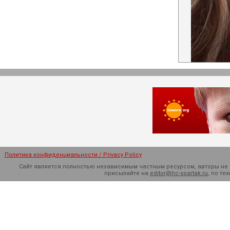
Политика конфиденциальности / Privacy Policy
Сайт является полностью независимым частным ресурсом, авторы не н
присылайте на
editor@hc-spartak.ru
, по т