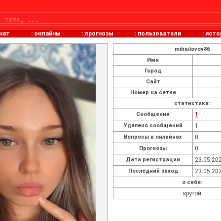
чат
:
онлайны
:
прогнозы
:
пользователи
:
исто
mihailovov86
Имя
Город
Сайт
Номер на сетке
статистика:
Cообщения
1
Удалено сообщений
1
Вопросы в онлайнах
0
Прогнозы
0
Дата регистрации
23.05.202
Последний заход
23.05.202
о себе:
крутой