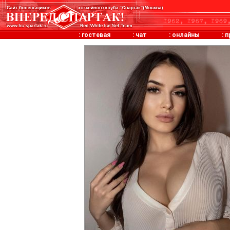
:
гостевая
:
чат
:
онлайны
:
п