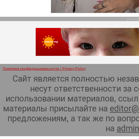
рекла
Политика конфиденциальности / Privacy Policy
Сайт является полностью неза
несут ответственности за 
использовании материалов, ссылк
материалы присылайте на
editor@
предложениям, а так же по воп
на
admin