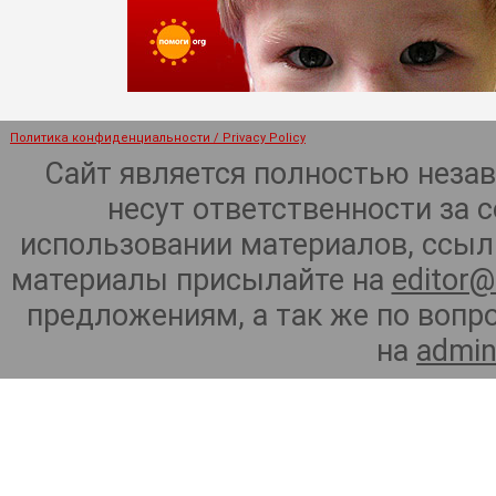
Политика конфиденциальности / Privacy Policy
Сайт является полностью неза
несут ответственности за 
использовании материалов, ссылк
материалы присылайте на
editor@
предложениям, а так же по воп
на
admin