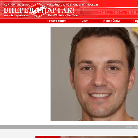
:
гостевая
:
чат
:
онлайны
:
п
рекла