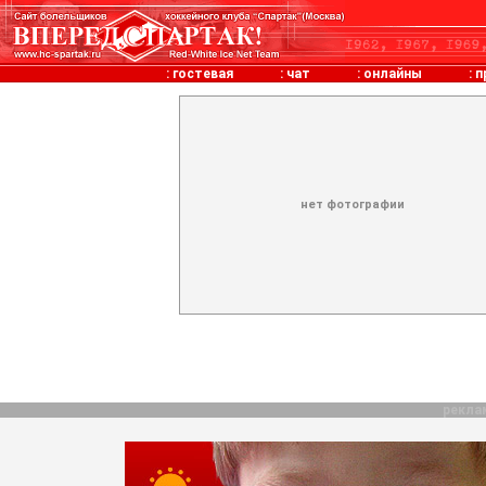
:
гостевая
:
чат
:
онлайны
:
п
нет фотографии
рекла