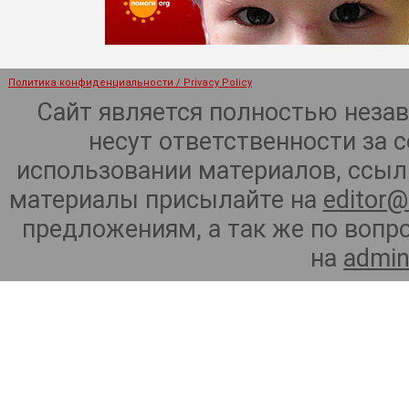
Политика конфиденциальности / Privacy Policy
Сайт является полностью неза
несут ответственности за 
использовании материалов, ссылк
материалы присылайте на
editor@
предложениям, а так же по воп
на
admin