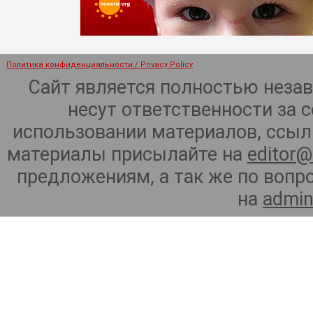
Политика конфиденциальности / Privacy Policy
Сайт является полностью неза
несут ответственности за 
использовании материалов, ссылк
материалы присылайте на
editor@
предложениям, а так же по воп
на
admin