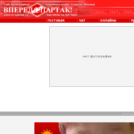
:
гостевая
:
чат
:
онлайны
:
п
нет фотографии
рекла